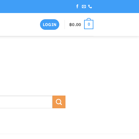
฿
0.00
LOGIN
0