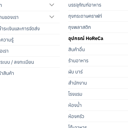
บรรจุภัณฑ์อาหาร
้า
ถุงกระดาษคราฟท์
านของเรา
ถุงพลาสติก
ำระเงินและการจัดส่ง
อุปกรณ์ HoReCa
ดความรู้
สินค้าอื่น
่อเรา
ร้านอาหาร
สู่ระบบ / ลงทะเบียน
ผับ บาร์
้าสินค้า
สำนักงาน
โรงแรม
ห้องน้ำ
ห้องครัว
โต๊ะอาหาร