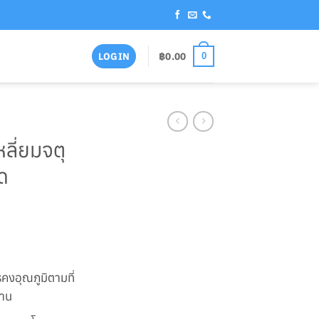
฿
0.00
LOGIN
0
หลี่ยมจตุ
ด
รคงอุณภูมิตามที่
ทาน