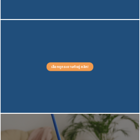
เลือกดูกระดาษทิชชู่ คลิก!