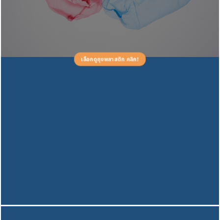
เลือกดูถุงพลาสติก คลิก!