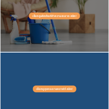
เลือกดูผลิตภัณฑ์ทำความสะอาด คลิก!
เลือกดูถุงกระดาษคราฟท์ คลิก!