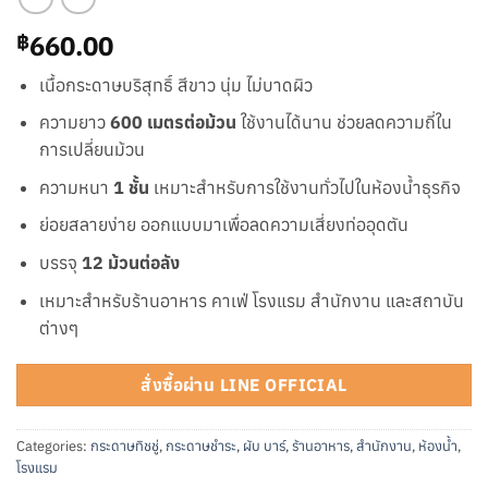
660.00
฿
เนื้อกระดาษบริสุทธิ์ สีขาว นุ่ม ไม่บาดผิว
ความยาว
600 เมตรต่อม้วน
ใช้งานได้นาน ช่วยลดความถี่ใน
การเปลี่ยนม้วน
ความหนา
1 ชั้น
เหมาะสำหรับการใช้งานทั่วไปในห้องน้ำธุรกิจ
ย่อยสลายง่าย ออกแบบมาเพื่อลดความเสี่ยงท่ออุดตัน
บรรจุ
12 ม้วนต่อลัง
เหมาะสำหรับร้านอาหาร คาเฟ่ โรงแรม สำนักงาน และสถาบัน
ต่างๆ
สั่งซื้อผ่าน LINE OFFICIAL
Categories:
กระดาษทิชชู่
,
กระดาษชำระ
,
ผับ บาร์
,
ร้านอาหาร
,
สำนักงาน
,
ห้องน้ำ
,
โรงแรม