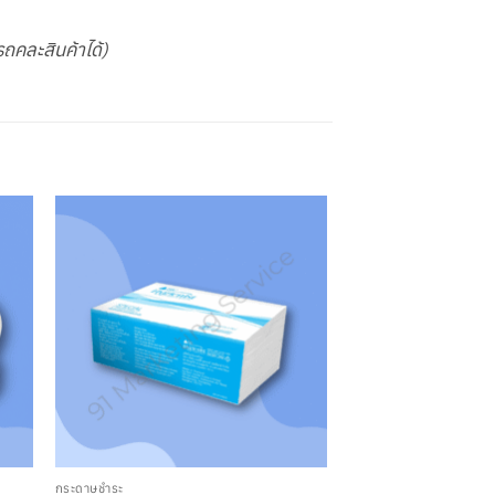
รถคละสินค้าได้)
กระดาษชำระ