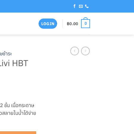
฿
0.00
LOGIN
0
ษชำระ
Livi HBT
ชั้น เนื้อกระดาษ
วสลายในน้ำได้ง่าย