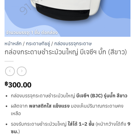
หน้าหลัก
/
กระดาษทิชชู่
/
กล่องบรรจุกระดาษ
กล่องกระดาษชำระม้วนใหญ่ บีเจซีฯ บั๊ก (สีขาว)
300.00
฿
กล่องบรรจุกระดาษชำระม้วนใหญ่
บีเจซีฯ (BJC) รุ่นบั๊ก สีขาว
ผลิตจาก
พลาสติกใส แข็งแรง
มองเห็นปริมาณกระดาษคง
เหลือ
รองรับกระดาษชำระม้วนใหญ่
ใส่ได้ 1–2 ชั้น
(หน้ากว้างได้ถึง
9
ซม.
)