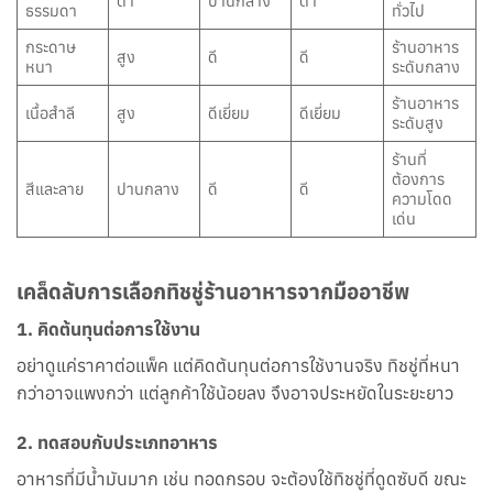
ต่ำ
ปานกลาง
ต่ำ
ธรรมดา
ทั่วไป
กระดาษ
ร้านอาหาร
สูง
ดี
ดี
หนา
ระดับกลาง
ร้านอาหาร
เนื้อสำลี
สูง
ดีเยี่ยม
ดีเยี่ยม
ระดับสูง
ร้านที่
ต้องการ
สีและลาย
ปานกลาง
ดี
ดี
ความโดด
เด่น
เคล็ดลับการเลือกทิชชู่ร้านอาหารจากมืออาชีพ
1.
คิดต้นทุนต่อการใช้งาน
อย่าดูแค่ราคาต่อแพ็ค แต่คิดต้นทุนต่อการใช้งานจริง ทิชชู่ที่หนา
กว่าอาจแพงกว่า แต่ลูกค้าใช้น้อยลง จึงอาจประหยัดในระยะยาว
2.
ทดสอบกับประเภทอาหาร
อาหารที่มีน้ำมันมาก เช่น ทอดกรอบ จะต้องใช้ทิชชู่ที่ดูดซับดี ขณะ