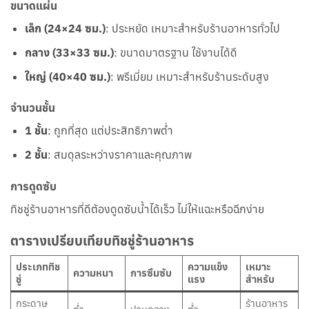
ขนาดแผ่น
เล็ก (24×24 ซม.)
: ประหยัด เหมาะสำหรับร้านอาหารทั่วไป
กลาง (33×33 ซม.)
: ขนาดมาตรฐาน ใช้งานได้ดี
ใหญ่ (40×40 ซม.)
: พรีเมี่ยม เหมาะสำหรับร้านระดับสูง
จำนวนชั้น
1
ชั้น
: ถูกที่สุด แต่ประสิทธิภาพต่ำ
2 ชั้น
: สมดุลระหว่างราคาและคุณภาพ
การดูดซับ
ทิชชู่ร้านอาหารที่ดีต้องดูดซับน้ำได้เร็ว ไม่ให้แฉะหรือฉีกง่าย
ตารางเปรียบเทียบทิชชู่ร้านอาหาร
ประเภททิช
ความแข็ง
เหมาะ
ความหนา
การซึมซับ
ชู่
แรง
สำหรับ
กระดาษ
ร้านอาหาร