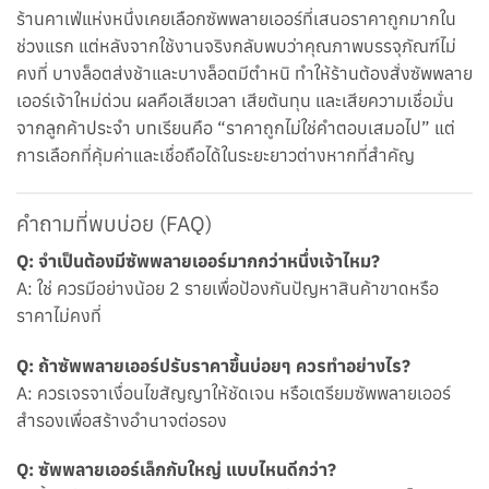
ร้านคาเฟ่แห่งหนึ่งเคยเลือกซัพพลายเออร์ที่เสนอราคาถูกมากใน
ช่วงแรก แต่หลังจากใช้งานจริงกลับพบว่าคุณภาพบรรจุภัณฑ์ไม่
คงที่ บางล็อตส่งช้าและบางล็อตมีตำหนิ ทำให้ร้านต้องสั่งซัพพลาย
เออร์เจ้าใหม่ด่วน ผลคือเสียเวลา เสียต้นทุน และเสียความเชื่อมั่น
จากลูกค้าประจำ บทเรียนคือ “ราคาถูกไม่ใช่คำตอบเสมอไป” แต่
การเลือกที่คุ้มค่าและเชื่อถือได้ในระยะยาวต่างหากที่สำคัญ
คำถามที่พบบ่อย (FAQ)
Q: จำเป็นต้องมีซัพพลายเออร์มากกว่าหนึ่งเจ้าไหม?
A: ใช่ ควรมีอย่างน้อย 2 รายเพื่อป้องกันปัญหาสินค้าขาดหรือ
ราคาไม่คงที่
Q: ถ้าซัพพลายเออร์ปรับราคาขึ้นบ่อยๆ ควรทำอย่างไร?
A: ควรเจรจาเงื่อนไขสัญญาให้ชัดเจน หรือเตรียมซัพพลายเออร์
สำรองเพื่อสร้างอำนาจต่อรอง
Q: ซัพพลายเออร์เล็กกับใหญ่ แบบไหนดีกว่า?