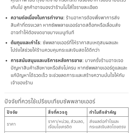
เกินไป ลูกค้าอาจมองว่าร้านไม่ใส่ใจรายละเอียด
ความต่อเนื่องในการทำงาน
: ร้านอาหารต้องพึ่งพาการส่ง
สินค้าที่ตรงเวลา หากซัพพลายเออร์ขาดสต็อกหรือเลื่อนส่ง
อาจทำให้ต้องงดขายบางเมนูทันที
ต้นทุนและกำไร
: ซัพพลายเออร์ที่ให้ราคาสมเหตุสมผลและ
โปร่งใสช่วยให้ร้านควบคุมกระแสเงินสดได้ดีกว่า
การสนับสนุนและบริการหลังการขาย
: บางครั้งร้านอาจเจอ
ปัญหาสินค้าเสียหายหรือส่งไม่ครบ หากซัพพลายเออร์ดูแลและ
แก้ปัญหาได้รวดเร็ว จะช่วยลดภาระและสร้างความมั่นใจให้กับ
เจ้าของร้าน
ปัจจัยที่ควรใช้เปรียบเทียบซัพพลายเออร์
ปัจจัย
สิ่งที่ควรดู
ทำไมถึงสำคัญ
ราคา/หน่วย, ส่วนลด,
ส่งผลต่อกำไรและ
ราคา
เงื่อนไขเครดิต
กระแสเงินสดโดยตรง