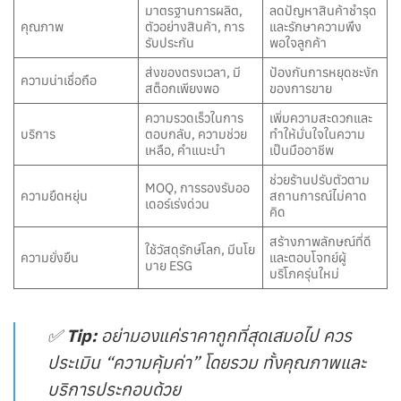
มาตรฐานการผลิต,
ลดปัญหาสินค้าชำรุด
คุณภาพ
ตัวอย่างสินค้า, การ
และรักษาความพึง
รับประกัน
พอใจลูกค้า
ส่งของตรงเวลา, มี
ป้องกันการหยุดชะงัก
ความน่าเชื่อถือ
สต็อกเพียงพอ
ของการขาย
ความรวดเร็วในการ
เพิ่มความสะดวกและ
บริการ
ตอบกลับ, ความช่วย
ทำให้มั่นใจในความ
เหลือ, คำแนะนำ
เป็นมืออาชีพ
ช่วยร้านปรับตัวตาม
MOQ, การรองรับออ
ความยืดหยุ่น
สถานการณ์ไม่คาด
เดอร์เร่งด่วน
คิด
สร้างภาพลักษณ์ที่ดี
ใช้วัสดุรักษ์โลก, มีนโย
ความยั่งยืน
และตอบโจทย์ผู้
บาย ESG
บริโภครุ่นใหม่
✅
Tip:
อย่ามองแค่ราคาถูกที่สุดเสมอไป ควร
ประเมิน “ความคุ้มค่า” โดยรวม ทั้งคุณภาพและ
บริการประกอบด้วย