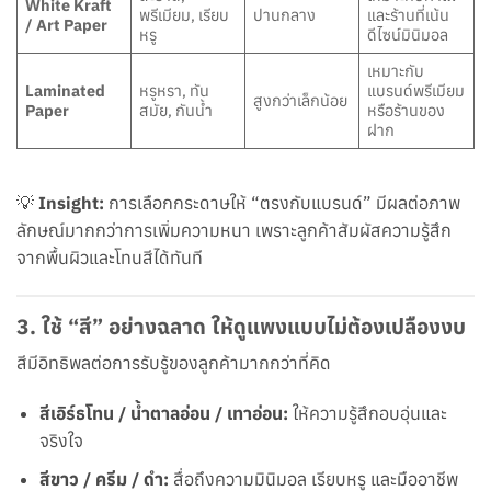
White Kraft
พรีเมียม, เรียบ
ปานกลาง
และร้านที่เน้น
/ Art Paper
หรู
ดีไซน์มินิมอล
เหมาะกับ
Laminated
หรูหรา, ทัน
แบรนด์พรีเมียม
สูงกว่าเล็กน้อย
Paper
สมัย, กันน้ำ
หรือร้านของ
ฝาก
💡
Insight:
การเลือกกระดาษให้ “ตรงกับแบรนด์” มีผลต่อภาพ
ลักษณ์มากกว่าการเพิ่มความหนา เพราะลูกค้าสัมผัสความรู้สึก
จากพื้นผิวและโทนสีได้ทันที
3.
ใช้ “สี” อย่างฉลาด ให้ดูแพงแบบไม่ต้องเปลืองงบ
สีมีอิทธิพลต่อการรับรู้ของลูกค้ามากกว่าที่คิด
สีเอิร์ธโทน / น้ำตาลอ่อน / เทาอ่อน:
ให้ความรู้สึกอบอุ่นและ
จริงใจ
สีขาว / ครีม / ดำ:
สื่อถึงความมินิมอล เรียบหรู และมืออาชีพ