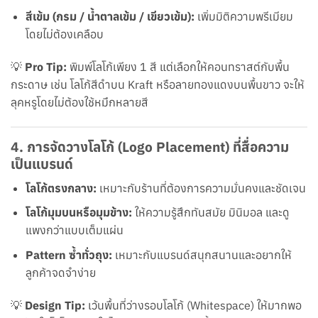
สีเข้ม (กรม / น้ำตาลเข้ม / เขียวเข้ม):
เพิ่มมิติความพรีเมียม
โดยไม่ต้องเคลือบ
💡
Pro Tip:
พิมพ์โลโก้เพียง 1 สี แต่เลือกให้คอนทราสต์กับพื้น
กระดาษ เช่น โลโก้สีดำบน Kraft หรือลายทองแดงบนพื้นขาว จะให้
ลุคหรูโดยไม่ต้องใช้หมึกหลายสี
4.
การจัดวางโลโก้ (Logo Placement)
ที่สื่อความ
เป็นแบรนด์
โลโก้ตรงกลาง:
เหมาะกับร้านที่ต้องการความมั่นคงและชัดเจน
โลโก้มุมบนหรือมุมข้าง:
ให้ความรู้สึกทันสมัย มินิมอล และดู
แพงกว่าแบบเต็มแผ่น
Pattern
ซ้ำทั่วถุง:
เหมาะกับแบรนด์สนุกสนานและอยากให้
ลูกค้าจดจำง่าย
💡
Design Tip:
เว้นพื้นที่ว่างรอบโลโก้ (Whitespace) ให้มากพอ