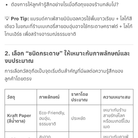
ต้องการให้ลูกค้ารู้สึกอย่างไรเมื่อถือถุงของร้านกลับไป?
💡
Pro Tip:
แบรนด์คาเฟ่สายมินิมอลควรใช้พื้นขาวเรียบ + โลโก้สี
เดียว ในขณะที่ร้านเบเกอรี่สายอบอุ่นอาจใช้กระดาษคราฟต์ + โลโก้
โทนเอิร์ธ เพื่อสร้างอารมณ์ธรรมชาติ
2.
เลือก “ชนิดกระดาษ” ให้เหมาะกับภาพลักษณ์และ
งบประมาณ
การเลือกวัสดุถือเป็นจุดเริ่มต้นสำคัญที่มีผลต่อความรู้สึกของ
ลูกค้าโดยตรง
ราคาโดย
วัสดุ
ภาพลักษณ์
ความเหมาะสม
ประมาณ
เหมาะกับร้าน
Eco-Friendly,
Kraft Paper
สายรักษ์โลก
อบอุ่น,
ประหยัด
(
สีน้ำตาล)
หรือเบเกอรี่โฮม
ธรรมชาติ
เมด
สะอาด,
เหมาะกับคาเฟ่